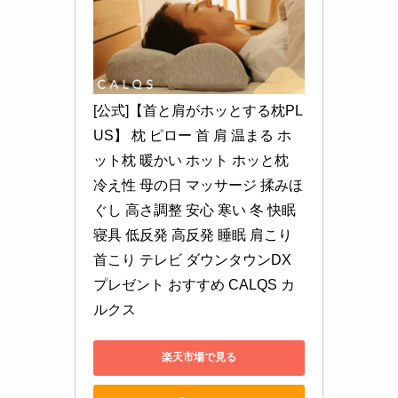
[公式]【首と肩がホッとする枕PL
US】 枕 ピロー 首 肩 温まる ホ
ット枕 暖かい ホット ホッと枕 
冷え性 母の日 マッサージ 揉みほ
ぐし 高さ調整 安心 寒い 冬 快眠 
寝具 低反発 高反発 睡眠 肩こり 
首こり テレビ ダウンタウンDX 
プレゼント おすすめ CALQS カ
ルクス
楽天市場で見る