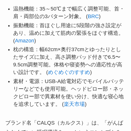
温熱機能：35～50℃まで幅広く調整可能、首・
肩・両部位の3パターン対象。 (
BRC
)
振動機能：首ほぐし用途に5段階の強さ設定が
あり、温めに加えて筋肉の緊張をほぐす構造。
(
Amazon
)
枕の構造：幅62cm×奥行37cmとゆったりとし
たサイズに加え、高さ調整パッド付きで6.5〜
9.5cm調整可能。体格や寝姿勢への適応性が高
い設計です。 (
めぐめぐのすすめ
)
素材・電源：USB-A給電対応でモバイルバッテ
リーなどでも使用可能。ヘッドピロー部・ネッ
クピロー部で異素材を使い分け、快適な寝心地
を追求しています。 (
楽天市場
)
ブランド名「CALQS（カルクス）」は、「がんば