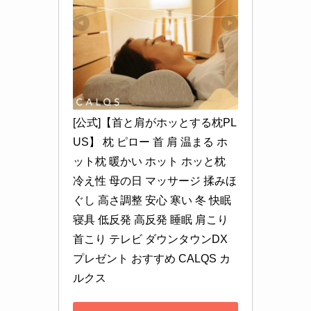
[公式]【首と肩がホッとする枕PL
US】 枕 ピロー 首 肩 温まる ホ
ット枕 暖かい ホット ホッと枕 
冷え性 母の日 マッサージ 揉みほ
ぐし 高さ調整 安心 寒い 冬 快眠 
寝具 低反発 高反発 睡眠 肩こり 
首こり テレビ ダウンタウンDX 
プレゼント おすすめ CALQS カ
ルクス