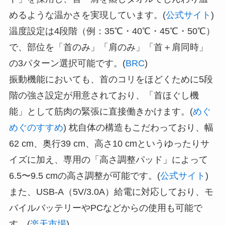
めるような温かさを実現しています。(
公式サイト
)
温度設定は4段階（例：35℃・40℃・45℃・50℃）
で、部位を「首のみ」「肩のみ」「首＋肩同時」
の3パターン選択可能です。(
BRC
)
振動機能においても、首のコリをほどくために5段
階の強さ設定が用意されており、「首ほぐし機
能」として筋肉の緊張に直接働きかけます。(
めぐ
めぐのすすめ
) 枕自体の構造もこだわっており、幅
62 cm、奥行39 cm、高さ10 cmというゆったりサ
イズに加え、専用の「高さ調整パッド」によって
6.5〜9.5 cmの高さ調整が可能です。(
公式サイト
)
また、USB-A（5V/3.0A）給電に対応しており、モ
バイルバッテリーやPCなどからの使用も可能で
す。(
楽天市場
)