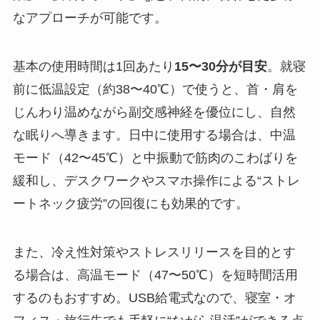
なアプローチが可能です。
基本の使用時間は1回あたり
15〜30分が目安
。就寝
前に低温設定（約38〜40℃）で使うと、首・肩を
じんわり温めながら副交感神経を優位にし、自然
な眠りへ導きます。日中に使用する場合は、中温
モード（42〜45℃）と中振動で筋肉のこわばりを
緩和し、デスクワークやスマホ操作による“ストレ
ートネック疲労”の回復にも効果的です。
また、冷え性対策やストレスリリースを目的とす
る場合は、高温モード（47〜50℃）を短時間活用
するのもおすすめ。USB給電式なので、寝室・オ