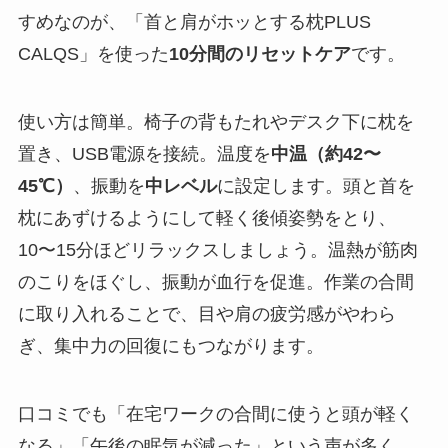
すめなのが、「首と肩がホッとする枕PLUS
CALQS」を使った
10分間のリセットケア
です。
使い方は簡単。椅子の背もたれやデスク下に枕を
置き、USB電源を接続。温度を
中温（約42〜
45℃）
、振動を
中レベル
に設定します。頭と首を
枕にあずけるようにして軽く後傾姿勢をとり、
10〜15分ほどリラックスしましょう。温熱が筋肉
のこりをほぐし、振動が血行を促進。作業の合間
に取り入れることで、目や肩の疲労感がやわら
ぎ、集中力の回復にもつながります。
口コミでも「在宅ワークの合間に使うと頭が軽く
なる」「午後の眠気が減った」という声が多く、