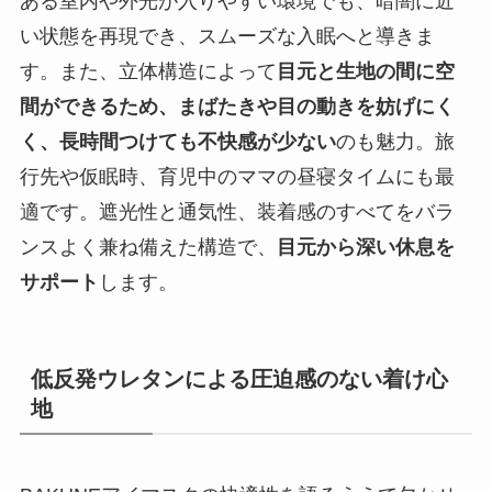
ある室内や外光が入りやすい環境でも、暗闇に近
い状態を再現でき、スムーズな入眠へと導きま
す。また、立体構造によって
目元と生地の間に空
間ができるため、まばたきや目の動きを妨げにく
く、長時間つけても不快感が少ない
のも魅力。旅
行先や仮眠時、育児中のママの昼寝タイムにも最
適です。遮光性と通気性、装着感のすべてをバラ
ンスよく兼ね備えた構造で、
目元から深い休息を
サポート
します。
低反発ウレタンによる圧迫感のない着け心
地