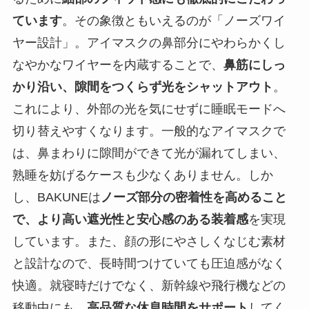
ています
。その象徴ともいえるのが「ノーズワイ
ヤー設計」。アイマスクの鼻部分にやわらかくし
なやかなワイヤーを内蔵することで、
鼻筋にしっ
かり沿い、隙間をつくらず光をシャットアウト
。
これにより、外部の光を気にせずに睡眠モードへ
切り替えやすくなります。一般的なアイマスクで
は、鼻まわりに隙間ができて光が漏れてしまい、
熟睡を妨げるケースも少なくありません。しか
し、BAKUNEは
ノーズ部分の密着性を高めること
で、より高い遮光性と安心感のある装着感
を実現
しています。また、顔の形にやさしくなじむ素材
と設計なので、長時間つけていても圧迫感がなく
快適。就寝時だけでなく、新幹線や飛行機などの
移動中にも、
高品質な休息時間をサポート
してく